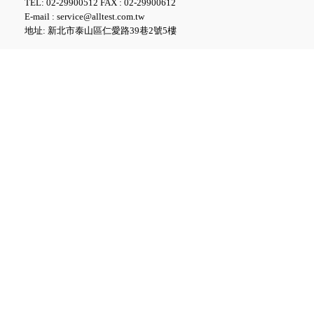
TEL: 02-29900512 FAX : 02-29900612
E-mail : service@alltest.com.tw
地址: 新北市泰山區仁愛路39巷2號5樓
FLUKE ESA712 Electrical
Safety Analyzer 醫療電氣安全
分析儀
FLUKE ESA715 Electrical
Safety Analyzer 醫療電氣安全
分析儀