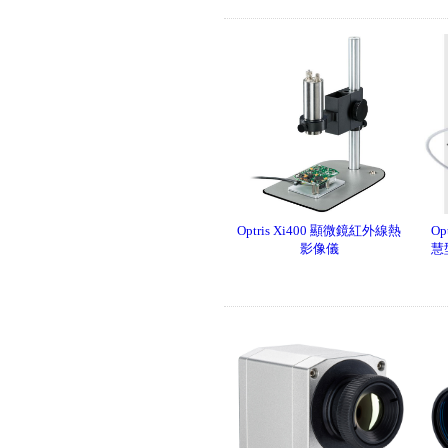
影像儀
Optris Xi400 顯微鏡紅外線熱
Op
影像儀
慧
UNI-T UT219PV鈎表 (電動車/
太陽能專用電流鈎表)