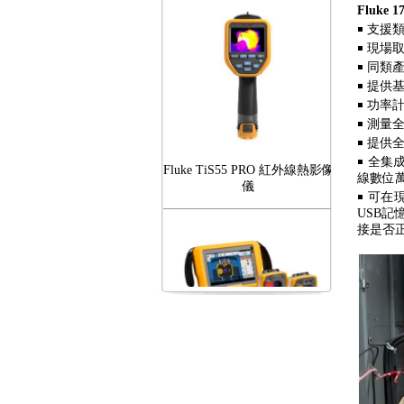
Fluk
￭ 支援
￭ 現
￭ 同
￭ 提供
￭ 功率
￭ 測量
￭ 提
Fluke TiS55 PRO 紅外線熱影像
￭ 全集成
儀
線數位
￭ 可
USB
接是否
FLUKE RotAlign Elite 雷射對
心儀