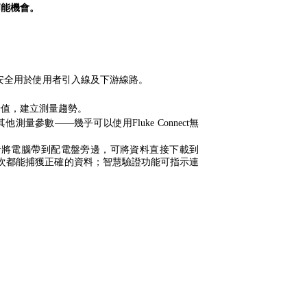
節能機會。
。
全等級，可安全用於使用者引入線及下游線路。
量值，建立測量趨勢。
個其他測量參數——幾乎可以使用Fluke Connect無
者將電腦帶到配電盤旁邊，可將資料直接下載到
保每次都能捕獲正確的資料；智慧驗證功能可指示連