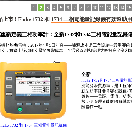
1
2
3
4
5
6
7
8
9
10
11
12
13
14
15
上市 ! Fluke 1732 和 1734 三相電能量記錄儀有效
重新定義三相功率計：全新1732和1734三相電能量記錄
盛頓州埃弗雷特，2017年4月5日消息——能源成本是工業設施中最重要
開支，實際上該項開支屬於可變成本，可通過監測和管理大幅提高企業利
全新
Fluke 1732和1734三相電
別能源浪費源頭，是工程師
新型功率計非常容易設置和
參數——電壓、電流、功率
數，使管理者能夠瞭解其能
關聯在一起。
Fluke 1732 和 1734 三相電能量記錄儀