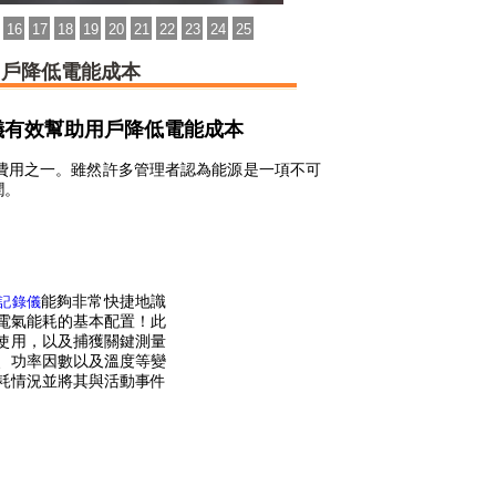
16
17
18
19
20
21
22
23
24
25
幫助用戶降低電能成本
儀
有效幫助用戶降低電能成本
的費用之一。雖然許多管理者認為能源是一項不可
潤。
能量記錄儀
能夠非常快捷地識
電氣能耗的基本配置！此
使用，以及捕獲關鍵測量
、功率因數以及溫度等變
耗情況並將其與活動事件