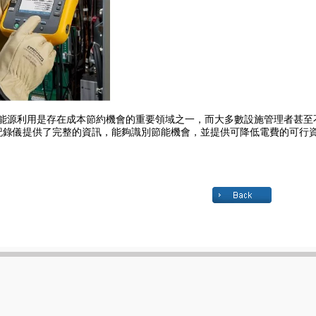
能源利用是存在成本節約機會的重要領域之一，而大多數設施管理者甚至不知道消耗
記錄儀提供了完整的資訊，能夠識別節能機會，並提供可降低電費的可行資