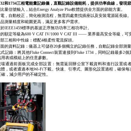
e 1732和1734三相電能量記錄儀，直觀記錄設備能耗，提供功率曲線，發現
類比量信號輸入，結合Energy Analyze Plus軟體提供全方面的節能方案。
場取電，自動校正，簡化檢測流程，無需四處查找插座以及安裝電源延長線
類產品測量精度和範圍更高，滿足更多客戶需求。
基於IEEE1459標準的基波正序無功功率三相功率計。
計的額定等級為600 V CAT IV/1000 V CAT III —— 業界最高安
全部三相和中性線：標配4根柔性電流探頭。
供全面的資料記錄：儀器上可儲存20多個獨立的記錄任務，自動記錄全部測
式記錄：將其他Fluke Connect裝置連接到Fluke 1734，同時記錄最多2
萬用表或模組上的任意參數。
在現場通過前面板完成全部設置：無需返回辦公室下載資料和進行設置或
記憶體，或者通過本地Wi-Fi下載。快速、引導式、圖形化設置過程，確
正確，減少用戶的不確定性。