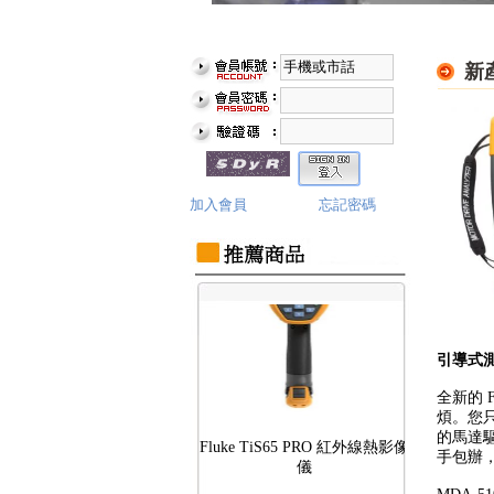
新產
Fluke TiS75 PRO 紅外線熱影像
儀
加入會員
忘記密碼
引導式
全新的 
煩。您
Fluke TiS65 PRO 紅外線熱影像
的馬達
儀
手包辦