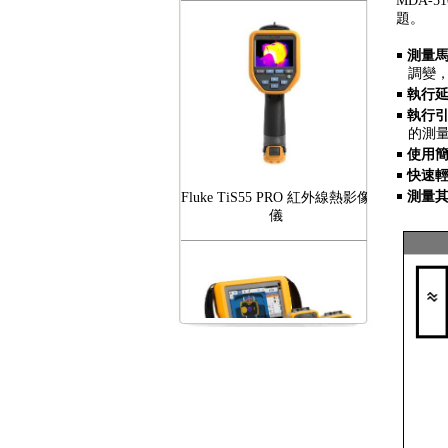
MDA-
題。
￭
測量
調變，以
￭
執行
￭
執行
的測量數
￭
使用
￭
快速
Fluke TiS55 PRO 紅外線熱影像
￭
測量
儀
FLUKE RotAlign Elite 雷射對
心儀