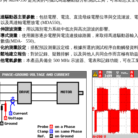
510 與 MDA-550 是完美的可攜式馬達驅動器分析測試工具，
可幫助您安全
馬達驅動器主要參數
：包括電壓、電流、
直流母線電壓位準與交流漣波、電壓和
及馬達軸電壓放電 (MDA550)。
延伸諧波測量
：用以識別電力系統中低次與高次諧波的影響。
引導式測量
：使用圖形逐步電壓與電流連接線路圖，
來取得馬達驅動器輸
值(MDA- 550)。
簡化的測量設定
：搭配預設測量設定檔，
根據所選的測試程序自動觸發資
輕鬆地建立報告
：對於記錄、疑難排解，
以及與他人共同合作而言極有助
其他電氣參數
：本產品具備全 500 MHz 示波器、電表和記錄功能，
可在工