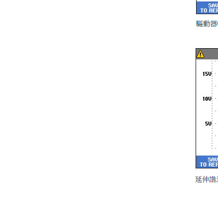
Fluke GFL-1500 太陽能接地故
障定位器
Fluke ii1020C 工業聲波影像儀