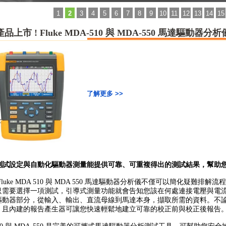
1
2
3
4
5
6
7
8
9
10
11
12
13
14
15
品上市 ! Fluke MDA-510 與 MDA-550 馬達驅動器分析
了解更多 >>
測試設定與自動化驅動器測量能提供可靠、
可重複得出的測試結果，
幫助
Fluke MDA 510 與 MDA 550 馬達驅動器分析儀不僅可以簡化疑難排
只需要選擇一項測試，
引導式測量功能就會告知您該在何處連接電壓與電
驅動器部分，
從輸入、輸出、直流母線到馬達本身，擷取所需的資料。
不
，
且內建的報告產生器可讓您快速輕鬆地建立可靠的校正前與校正後報
告