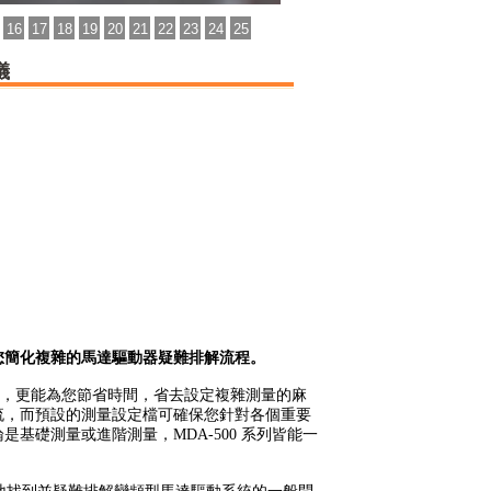
16
17
18
19
20
21
22
23
24
25
儀
您簡化複雜的馬達驅動器疑難排解流程。
解流程，更能為您節省時間，
省去設定複雜測量的麻
流，
而預設的測量設定檔可確保您針對各個重要
論是基礎測量或進階測量，MDA-500 系列皆能一
。