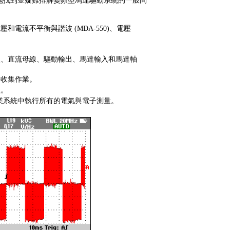
地找到並疑難排解變頻型馬達驅動系統的一般問
電流不平衡與諧波 (MDA-550)、電壓
入、直流母線、驅動輸出、
馬達輸入和馬達軸
料收集作業。
益。
業系統中執行所有的電氣與電子測量。