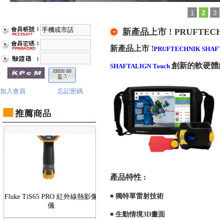
1
2
3
新產品上市 ! PRUFTECH
新產品上市 !
PRUFTECHNIK SHAF
Fluke TiS75 PRO 紅外線熱影像
創新的軟硬體
SHAFTALIGN Touch
儀
加入會員
忘記密碼
產品特性 :
Fluke TiS65 PRO 紅外線熱影像
￭ 獨特單雷射技術
儀
￭
生動情境3D畫面