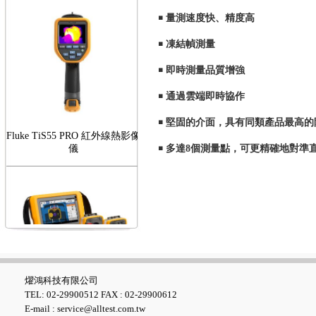
￭ 量測速度快、精度高
￭ 凍結幀測量
￭ 即時測量品質增強
￭ 通過雲端即時協作
￭ 堅固的介面，具有同類產品最高的
Fluke TiS55 PRO 紅外線熱影像
儀
￭
多達8個測量點，可更精確地對準
FLUKE RotAlign Elite 雷射對
心儀
燿鴻科技有限公司
TEL: 02-29900512 FAX : 02-29900612
E-mail : service@alltest.com.tw