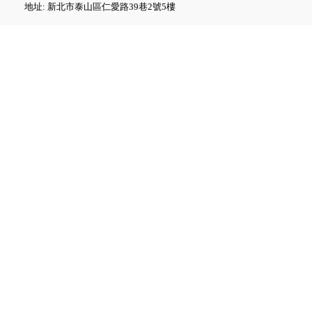
地址: 新北市泰山區仁愛路39巷2號5樓
Fluke GFL-1500 太陽能接地故
障定位器
Fluke ii1020C 工業聲波影像儀