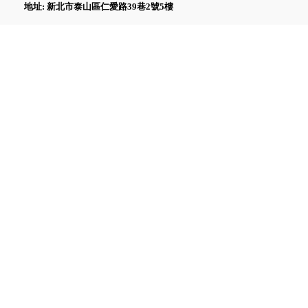
地址: 新北市泰山區仁愛路39巷2號5樓
Fluke GFL-1500 太陽能接地故
障定位器
Fluke ii1020C 工業聲波影像儀