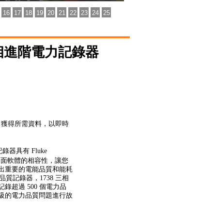
16
17
18
19
20
21
22
23
24
25
8三相進階電力記錄器
- 獲得所需資料，以即時
記錄器
具有 Fluke
式和桌面軟體的相容性，讓您
出重要的電能品質和能耗
電力品質記錄器，1738
三相
錄超過 500 個電力品
級的電力品質問題進行故