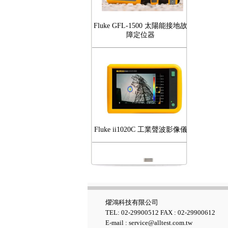
Fluke GFL-1500 太陽能接地故
障定位器
Fluke ii1020C 工業聲波影像儀
燿鴻科技有限公司
Fluke iSee™ 手機型紅外線熱影
TEL: 02-29900512 FAX : 02-29900612
像儀 - TC03A/TC03A PRO
E-mail : service@alltest.com.tw