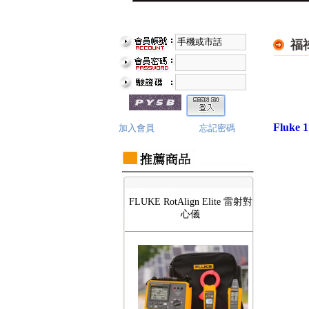
福
Fluke TiS55 PRO 紅外線熱影像
儀
Fluk
加入會員
忘記密碼
FLUKE RotAlign Elite 雷射對
心儀