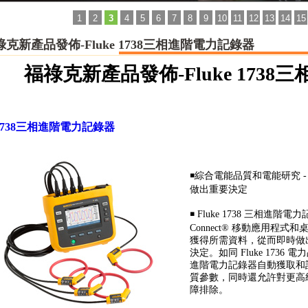
1
2
3
4
5
6
7
8
9
10
11
12
13
14
15
祿克新產品發佈-Fluke 1738三相進階電力記錄器
福祿克新產品發佈-Fluke 173
e 1738三相進階電力記錄器
￭
綜合電能品質和電能研究 
做出重要決定
￭
Fluke 1738
三相進階電力
Connect® 移動應用程
獲得所需資料，從而即時做
決定。如同 Fluke 1736 
進階電力記錄器
自動獲取和記
質參數，同時還允許對更高
障排除。