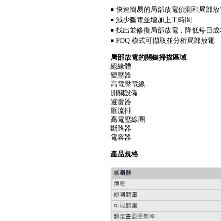
￭ 快速簡易的局部放電偵測和局部放
￭ 減少斷電並增加上工時間
￭ 找出並修復局部放電，降低每日
￭ PDQ 模式可擷取並分析局部放電
局部放電的關鍵掃描區域
絕緣體
變壓器
Fluke iSee™ ii01 手機型聲學成
高電壓電線
像儀
開關設備
避雷器
匯流排
高電壓線圈
斷路器
電容器
產品規格
testo 860i KIT 手機型紅外線熱
影像儀