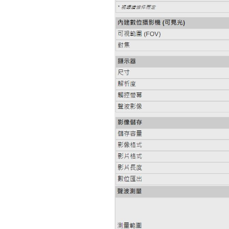
UNI-T UT219PV鈎表 (電動車/
太陽能專用電流鈎表)