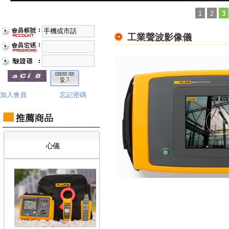
1
2
3
Fluke TiS55 PRO 紅外線熱影像
工業聲波影像儀
儀
加入會員
忘記密碼
FLUKE RotAlign Elite 雷射對
心儀