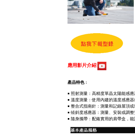
Fluke GFL-1500 太陽能接地故
障定位器
應用影片介紹
Fluke ii1020C 工業聲波影像儀
產品特色 :
￭ 照射測量：高精度單晶太陽能感應器可
￭ 溫度測量：使用內建的溫度感應
￭ 整合式指南針：測量和記錄屋頂
￭ 傾斜度感應器：測量、安裝或調整
￭ 隨身攜帶：配備實用的肩帶盒，
Fluke iSee™ 手機型紅外線熱影