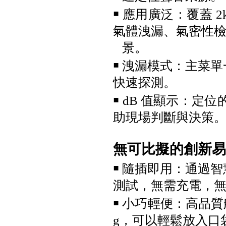
Fluke iSee™ 手機型紅外線熱影
￭ 應用廣泛：覆蓋 2k
像儀 - TC03A/TC03A PRO
氣體洩漏、氣密性
景。
￭ 洩漏模式：主菜單
快速探測。
￭ dB 值顯示：定
助現場判斷與決策
Fluke iSee™ ii01 手機型聲學成
像儀
無可比擬的創新易
￭ 隨插即用：通過智
測試，無需充電，
￭ 小巧輕便：高品
g，可以輕鬆放入口