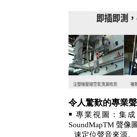
Fluke GFL-1500 太陽能接地故
障定位器
Fluke ii1020C 工業聲波影像儀
令人驚歎的專業聲
￭ 專業視圖：集成
SoundMapTM
速定位聲音來源。