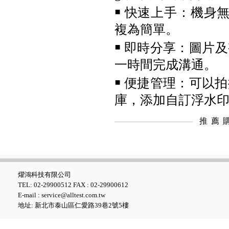
testo 860i KIT 手機型紅外線熱
影像儀
￭ 快速上手：機身
複為簡單。
￭ 即時分享：圖片
一時間完成溝通。
￭ 便捷管理：可以
庫，添加自訂浮水
推薦
UNI-T UT219PV鈎表 (電動車/
燿鴻科技有限公司
太陽能專用電流鈎表)
TEL: 02-29900512 FAX : 02-29900612
E-mail : service@alltest.com.tw
地址: 新北市泰山區仁愛路39巷2號5樓