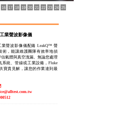
16
17
18
19
20
21
22
23
24
25
i905 工業聲波影像儀
905 工業聲波影像儀配備 LeakQ™ 聲
技術，能讓維護團隊有效率地偵
評估氣體與真空洩漏。無論您處理
系統、管線或工業設備，Fluke
都能提供寶貴見解，讓您的作業達到最
們
vice@alltest.com.tw
00512