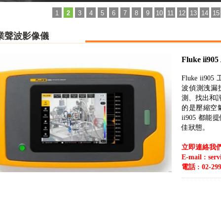
1
2
3
4
5
6
7
8
9
10
11
12
13
14
15
業聲波影像儀
Fluke i
Fluke ii
波偵測洩漏
測、找出和
的是壓縮空氣
ii905 
佳狀態。
立即連絡我
E-mail : ser
電話 : 02-299