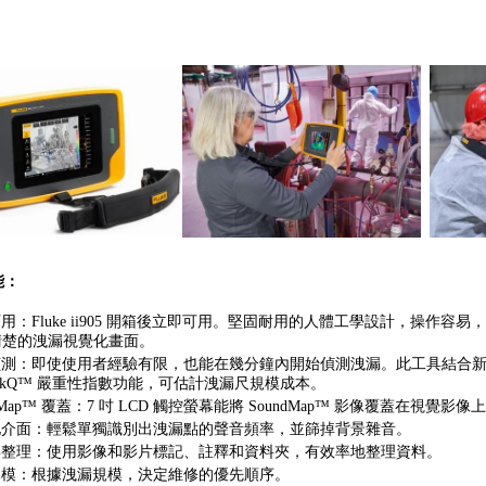
能：
用：Fluke ii905 開箱後立即可用。堅固耐用的人體工學設計，操作容易，而
楚的洩漏視覺化畫面。
測：即使使用者經驗有限，也能在幾分鐘內開始偵測洩漏。此工具結合新的距
akQ™ 嚴重性指數功能，可估計洩漏尺規模成本。
ndMap™ 覆蓋：7 吋 LCD 觸控螢幕能將 SoundMap™ 影像覆蓋在視
化介面：輕鬆單獨識別出洩漏點的聲音頻率，並篩掉背景雜音。
與整理：使用影像和影片標記、註釋和資料夾，有效率地整理資料。
規模：根據洩漏規模，決定維修的優先順序。