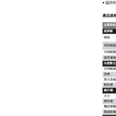
￭
協同
產品規格
Fluke GFL-1500 太陽能接地故
障定位器
Fluke ii1020C 工業聲波影像儀