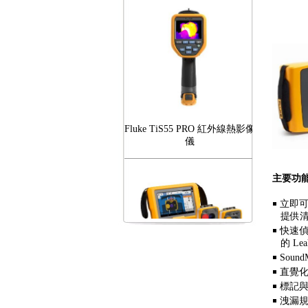
Fluke TiS55 PRO 紅外線熱影像
儀
主要功
￭
立即可
提供清
FLUKE RotAlign Elite 雷射對
￭
快速偵
心儀
的 Le
￭
Sou
￭
直覺
￭
標記
￭
洩漏