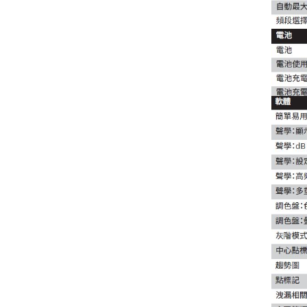
testo 860i KIT 手機型紅外線熱
影像儀
UNI-T UT219PV鈎表 (電動車/
太陽能專用電流鈎表)