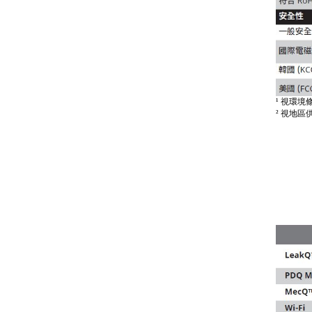
UNI-T UTi384E+ 紅外線熱影
像儀
¹ 視環境
² 視地區供應
FLUKE ESA710 Electrical
Safety Analyzer 醫療電氣安全
分析儀