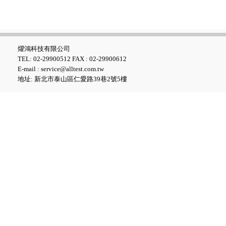
燿鴻科技有限公司
TEL: 02-29900512 FAX : 02-29900612
Fluke GFL-1500 太陽能接地故
E-mail : service@alltest.com.tw
障定位器
地址: 新北市泰山區仁愛路39巷2號5樓
Fluke ii1020C 工業聲波影像儀