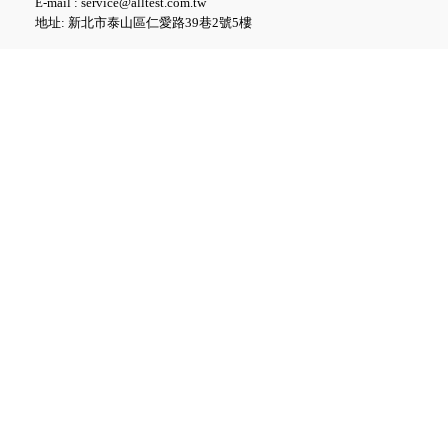
E-mail : service@alltest.com.tw
地址: 新北市泰山區仁愛路39巷2號5樓
Fluke iSee™ 手機型紅外線熱影
像儀 - TC03A/TC03A PRO
Fluke iSee™ ii01 手機型聲學成
像儀