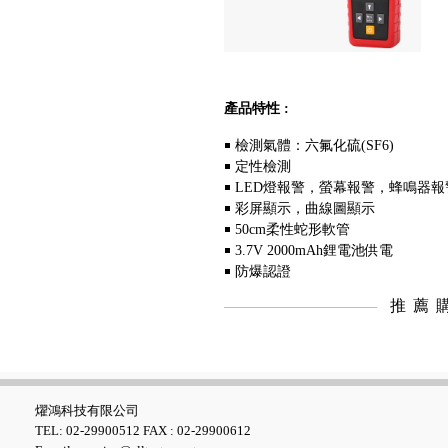
產品特性 :
Fluke GFL-1500 太陽能接地故
障定位器
￭ 檢測氣體：六氟化硫(SF6)
￭ 定性檢測
￭ LED燈報警，螢幕報警，蜂鳴器報
￭ 彩屏顯示，曲線圖顯示
￭ 50cm柔性蛇形軟管
￭ 3.7V 2000mAh鋰電池供電
￭ 防爆認證
推薦
Fluke ii1020C 工業聲波影像儀
燿鴻科技有限公司
TEL: 02-29900512 FAX : 02-29900612