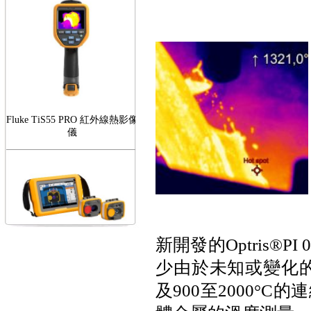
Fluke TiS55 PRO 紅外線熱影像
儀
FLUKE RotAlign Elite 雷射對
新開發的Optris®P
心儀
少由於未知或變化
及900至2000°C