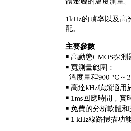
體金屬的溫度測量
1kHz的幀率以及
配。
Fluke GFL-1500 太陽能接地故
障定位器
主要參數
￭ 高動態CMOS探測器
￭ 寬測量範圍：
溫度量程900 °C ~ 
￭ 高達kHz幀頻適
Fluke ii1020C 工業聲波影像儀
￭ 1ms回應時間，
￭ 免費的分析軟體和
￭ 1 kHz線路掃描功