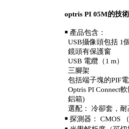
Fluke iSee™ 手機型紅外線熱影
像儀 - TC03A/TC03A PRO
optris PI 05M的
￭ 產品包含：
USB攝像頭包括 1
鏡頭有保護窗
USB 電纜（1 m）
三腳架
Fluke iSee™ ii01 手機型聲學成
像儀
包括端子塊的PIF電
Optris PI Connec
鋁箱)
選配： 冷卻套，耐
￭ 探測器： CMOS （1