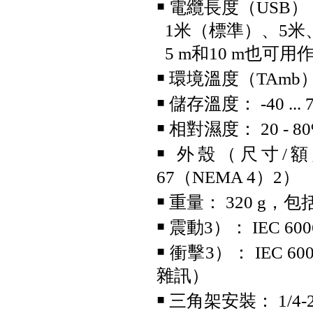
￭ 電纜長度（USB）
1米（標準）、5米、
5 m和10 m也可用作
￭ 環境溫度（TAmb）： 5
UNI-T UTi384E+ 紅外線熱影
像儀
￭ 儲存溫度： -40 ... 
￭ 相對濕度： 20 - 
￭ 外殼（尺寸/額定值）
67（NEMA 4）2）
￭ 重量： 320 g，
￭ 震動3）： IEC 6006
FLUKE ESA710 Electrical
￭ 衝擊3）： IEC 60
Safety Analyzer 醫療電氣安全
分析儀
雜訊）
￭ 三角架安裝： 1/4-2