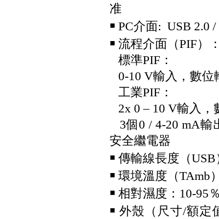
准
￭
PC介面: USB 2.
￭
流程介面（PIF）
標準PIF：
0-10 V輸入，數位輸
工業PIF：
2x 0 – 10 V輸
3個0 / 4-20 mA
安全繼電器
￭
傳輸線長度（USB）：
UNI-T UT219PV鈎表 (電動車/
太陽能專用電流鈎表)
￭
環境溫度（TAmb）：0°
￭
相對濕度：10-9
￭
外殼（尺寸/額定值）：