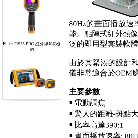
80Hz的畫面播放
能。點陣式紅外熱像儀
Fluke TiS55 PRO 紅外線熱影像
泛的即用型套裝軟體
儀
由於其緊湊的設計和實
儀非常適合於OEM
主要參數
FLUKE RotAlign Elite 雷射對
心儀
￭ 電動調焦
￭ 驚人的距離-斑點
￭ 比率高達390:1
￭ 畫面播放速率: 80H