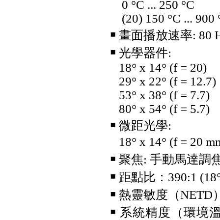
0 °C ... 250 °C
像儀 - TC03A/TC03A PRO
(20) 150 °C ... 900 
￭
畫面播放速率: 80 Hz 
￭
光學器件:
18° x 14° (f = 20)
29° x 22° (f = 12.7)
53° x 38° (f = 7.7)
80° x 54° (f = 5.7)
Fluke iSee™ ii01 手機型聲學成
像儀
￭
微距光學:
18° x 14° (f = 
￭
聚焦: 手動馬達調
￭
距點比：390:1 (1
￭
熱靈敏度（NETD）
￭
系統精度（環境溫度
testo 860i KIT 手機型紅外線熱
影像儀