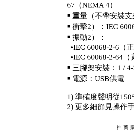
67（NEMA 4）
￭
重量（不帶安裝支架）
￭
衝擊2）：IEC 6006
￭
振動2）：
•IEC 60068-2-6
Fluke IRR2-BT 太陽能照度計
•IEC 60068-2-
專業版(附安裝架)
￭
三腳架安裝：1 / 4-
￭
電源：USB供電
1) 準確度聲明從15
2) 更多細節見操作
推薦