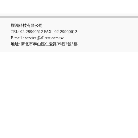
燿鴻科技有限公司
UNI-T UTi384E+ 紅外線熱影
TEL: 02-29900512 FAX : 02-29900612
像儀
E-mail : service@alltest.com.tw
地址: 新北市泰山區仁愛路39巷2號5樓
FLUKE ESA710 Electrical
Safety Analyzer 醫療電氣安全
分析儀