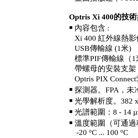
Optris Xi 400
的技術
Fluke GFL-1500 太陽能接地故
障定位器
￭
內容包含 :
Xi 400 紅外線熱
USB傳輸線 (1米)
標準PIF傳輸線（
帶螺母的安裝支架
Optris PIX Conn
Fluke ii1020C 工業聲波影像儀
￭
探測器。FPA，未
￭
光學解析度。382 x
￭
光譜範圍：8 - 14 
￭
溫度範圍（可通
-20 °C ... 100 °C
Fluke iSee™ 手機型紅外線熱影