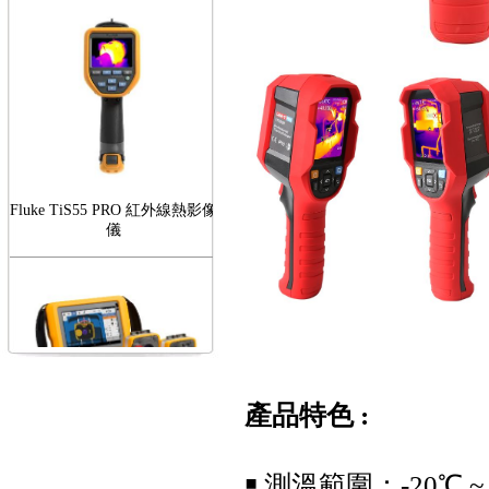
Fluke TiS55 PRO 紅外線熱影像
儀
FLUKE RotAlign Elite 雷射對
產品特色 :
心儀
￭ 測溫範圍：-20℃ ~ 