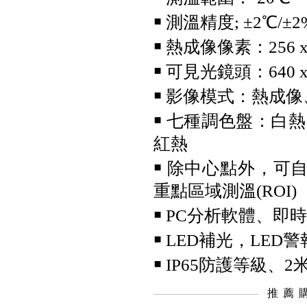
￭ 測溫精度; ±2℃/
￭ 熱成像像素：256 x
￭ 可見光鏡頭：640 x 
Fluke GFL-1500 太陽能接地故
￭ 影像模式：熱成
障定位器
￭ 七種調色盤：白
紅熱
￭ 除中心點外，可
重點區域測溫(ROI)
￭ PC分析軟體、即
Fluke ii1020C 工業聲波影像儀
￭ LED補光，LED警
￭ IP65防護等級、
推薦